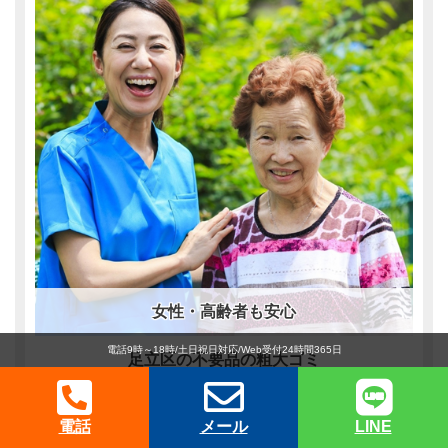
女性・高齢者も安心
電話9時～18時/土日祝日対応/Web受付24時間365日
足立区の不要品の粗大ゴミ
一人で大変な重い物、単身のお父さんも！不用品で
お困り「みんなの」お役立ちをします。作業も安心
電話
メール
LINE