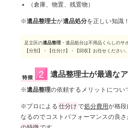
（倉庫、物置、残置物）
※
遺品整理士
が
遺品処分
を正しい知識
足立区の
遺品整理
・遺品処分は不用品くらしのサ
【分別】・【仕分け】・【回収】お任せください
遺品整理士が最適な
※
遺品整理
の依頼するメリットについ
※プロによる
仕分け
で
処分費用
が格段
なるのでコストパフォーマンスの良さ
の特徴
です。