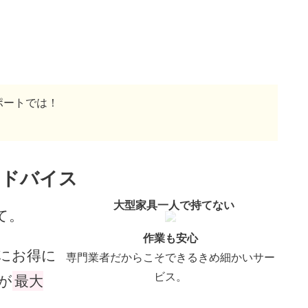
！
ポートでは！
。
アドバイス
大型家具一人で持てない
て。
作業も安心
にお得に
専門業者だからこそできるきめ細かいサー
ビス。
が
最大